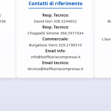
Contatti di riferimento
:
Resp. Tecnico:
6038
David Gori 338.3244652
B
Resp. Tecnico:
Chiappelli Simone 366.5971934
Commerciale:
c.bur
Burgalassi Viero 329.2198310
Email info:
info@bieffeariacompressa.it
Email tecnico:
tecnico@bieffeariacompressa.it