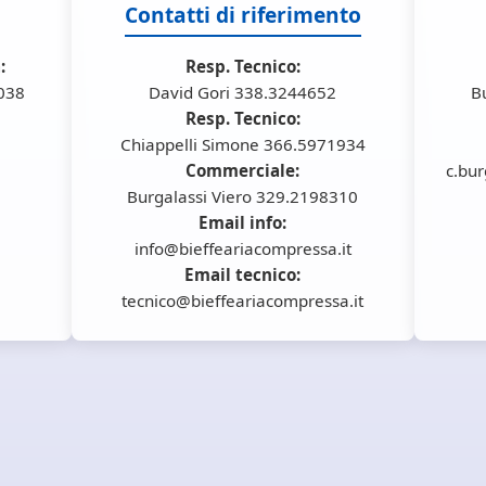
Contatti di riferimento
:
Resp. Tecnico:
6038
David Gori 338.3244652
B
Resp. Tecnico:
Chiappelli Simone 366.5971934
Commerciale:
c.bur
Burgalassi Viero 329.2198310
Email info:
info@bieffeariacompressa.it
Email tecnico:
tecnico@bieffeariacompressa.it