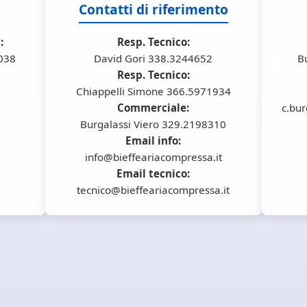
Contatti di riferimento
:
Resp. Tecnico:
6038
David Gori 338.3244652
B
Resp. Tecnico:
Chiappelli Simone 366.5971934
Commerciale:
c.bur
Burgalassi Viero 329.2198310
Email info:
info@bieffeariacompressa.it
Email tecnico:
tecnico@bieffeariacompressa.it