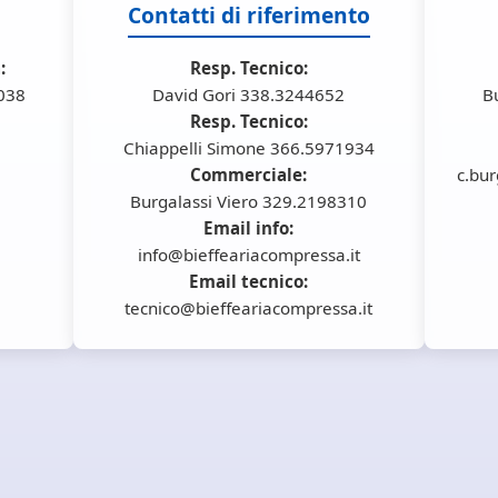
Contatti di riferimento
:
Resp. Tecnico:
6038
David Gori 338.3244652
B
Resp. Tecnico:
Chiappelli Simone 366.5971934
Commerciale:
c.bur
Burgalassi Viero 329.2198310
Email info:
info@bieffeariacompressa.it
Email tecnico:
tecnico@bieffeariacompressa.it