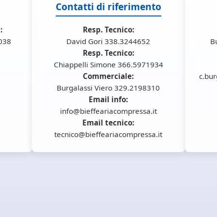
Contatti di riferimento
:
Resp. Tecnico:
6038
David Gori 338.3244652
B
Resp. Tecnico:
Chiappelli Simone 366.5971934
Commerciale:
c.bur
Burgalassi Viero 329.2198310
Email info:
info@bieffeariacompressa.it
Email tecnico:
tecnico@bieffeariacompressa.it