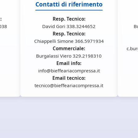
Contatti di riferimento
:
Resp. Tecnico:
6038
David Gori 338.3244652
B
Resp. Tecnico:
Chiappelli Simone 366.5971934
Commerciale:
c.bur
Burgalassi Viero 329.2198310
Email info:
info@bieffeariacompressa.it
Email tecnico:
tecnico@bieffeariacompressa.it