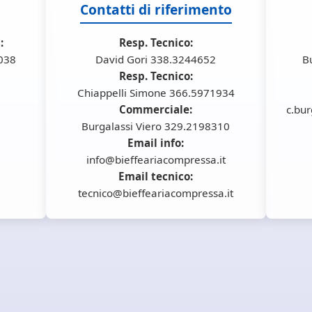
Contatti di riferimento
:
Resp. Tecnico:
6038
David Gori 338.3244652
B
Resp. Tecnico:
Chiappelli Simone 366.5971934
Commerciale:
c.bur
Burgalassi Viero 329.2198310
Email info:
info@bieffeariacompressa.it
Email tecnico:
tecnico@bieffeariacompressa.it