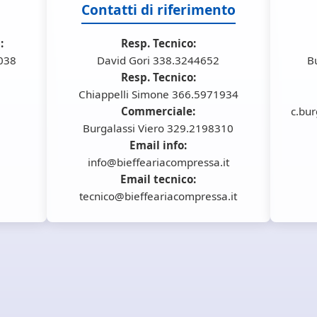
Contatti di riferimento
:
Resp. Tecnico:
6038
David Gori 338.3244652
B
Resp. Tecnico:
Chiappelli Simone 366.5971934
Commerciale:
c.bur
Burgalassi Viero 329.2198310
Email info:
info@bieffeariacompressa.it
Email tecnico:
tecnico@bieffeariacompressa.it